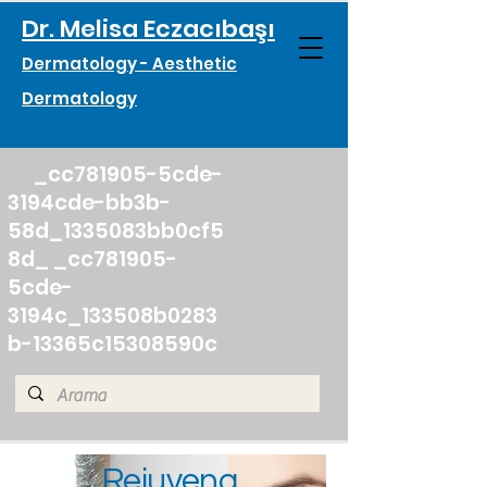
Dr. Melisa Eczacıbaşı
Dermatology - Aesthetic
Dermatology
_cc781905-5cde-
3194cde-bb3b-
58d_1335083bb0cf5
8d_ _cc781905-
5cde-
3194c_133508b0283
b-13365c15308590c
Rejuvena