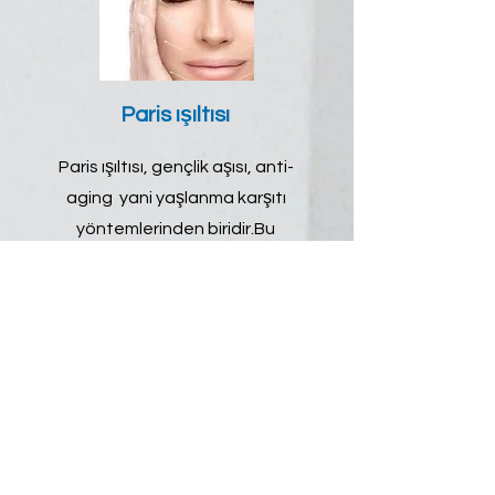
Paris ışıltısı
Paris ışıltısı, gençlik aşısı, anti-
aging yani yaşlanma karşıtı
yöntemlerinden biridir.Bu
ameliyatsiz yöntemde cildin
kalitesi iyileşerek,daha sağlam
ve negatif .
Devamı web sitemizde