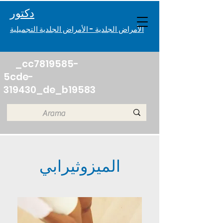
دكتور. Melisa Eczacıbaşı
الأمراض الجلدية - الأمراض الجلدية التجميلية
_cc7819585-
5cde-
319430_de_b19583
الميزوثيرابي