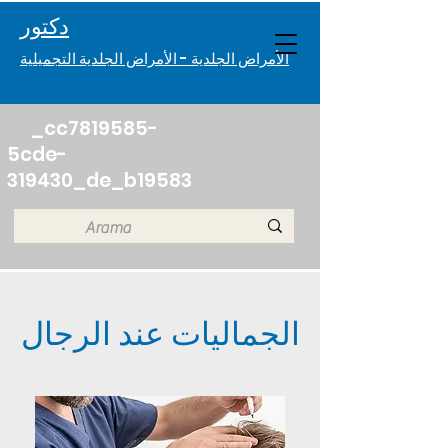
دكتور. Melisa Eczacıbaşı
الأمراض الجلدية - الأمراض الجلدية التجميلية
_cc7819585-
5cde-
319430_de_b19583
الجماليات عند الرجال