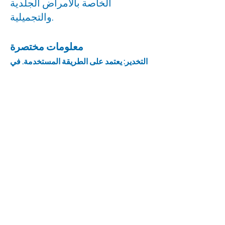
الخاصة بالأمراض الجلدية
والتجميلية.
معلومات مختصرة
التخدير: يعتمد على الطريقة المستخدمة. في
بعض الأحيان يمكن استخدام كريم مخدر
موضعي.
عملية الفحص والتقديم: تعتمد على التطبيق.
المتوسط 15-30 دقيقة
وقت الاسترداد: العودة إلى الحياة الطبيعية
على الفور. ذلك يعتمد على الطريقة.
عملية الاستخدام:
تحذير: احصل على معلومات من طبيبك.
الألم: خفيف جدا.
النتيجة: ناجح. تغير مرئي بمرور الوقت.