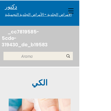
دكتور. Melisa Eczacıbaşı
الأمراض الجلدية - الأمراض الجلدية التجميلية
_cc7819585-
5cde-
319430_de_b19583
الكي