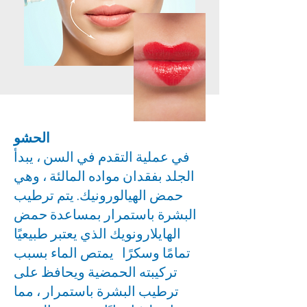
الحشو
في عملية التقدم في السن ، يبدأ
الجلد بفقدان مواده المالئة ، وهي
حمض الهيالورونيك. يتم ترطيب
البشرة باستمرار بمساعدة حمض
الهايلارونويك الذي يعتبر طبيعيًا
تمامًا وسكرًا يمتص الماء بسبب
تركيبته الحمضية ويحافظ على
ترطيب البشرة باستمرار ، مما