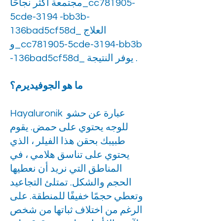
مجتمعة أكثر نجاحًا_cc781905-
5cde-3194 -bb3b-
136bad5cf58d_ العلاج
و_cc781905-5cde-3194-bb3b
-136bad5cf58d_ يوفر النتيجة .
ما هو الجوفيديرم؟
Hayaluronik عبارة عن حشو
للوجه يحتوي على حمض. يقوم
طبيبك بحقن هذا الفيلر ، الذي
يحتوي على تناسق هلامي ، في
المناطق التي نريد أن نعطيها
الحجم والشكل. تمتلئ التجاعيد
وتعطي حجمًا خفيفًا للمنطقة. على
الرغم من اختلاف ثباتها من شخص