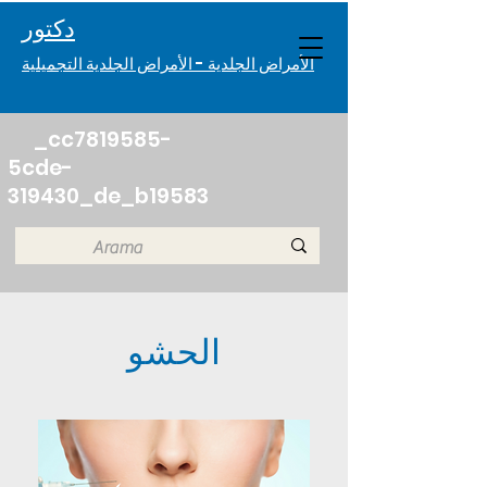
دكتور. Melisa Eczacıbaşı
الأمراض الجلدية - الأمراض الجلدية التجميلية
_cc7819585-
5cde-
319430_de_b19583
الحشو