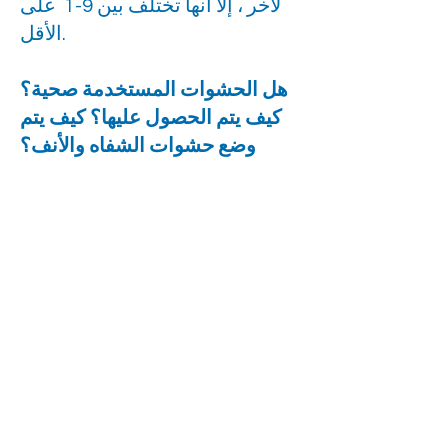
لآخر ، إلا أنها تختلف بين 9-1 على
الأقل.
هل الحشوات المستخدمة صحية؟
كيف يتم الحصول عليها؟ كيف يتم
وضع حشوات الشفاه والأنف؟
الحشوات الأكثر تفضيلاً في عالم
الطب هي مواد الحشو الطبيعية.
هذه المواد الكيميائية ، التي لا
تحتوي على مواد كيميائية ، تختلط
بسهولة مع الجسم وتوفر تأثيرًا
دائمًا لفترة زمنية معينة. يوجد
بالفعل شكل طبيعي من حمض
دريمورونيك في الجسم. ليست كل
مواد الحشو طبيعية. على سبيل