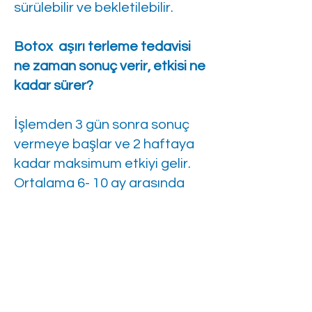
sürülebilir ve bekletilebilir.
Botox aşırı terleme tedavisi
ne zaman sonuç verir, etkisi ne
kadar sürer?
İşlemden 3 gün sonra sonuç
vermeye başlar ve 2 haftaya
kadar maksimum etkiyi gelir.
Ortalama 6- 10 ay arasında
%90 gibi terlemede azalmaya
neden olur, artık kişi, kolaylıkla
tokalaşabilir ve renkli giysiler
giyebilir.
Kısa bilgilendirme